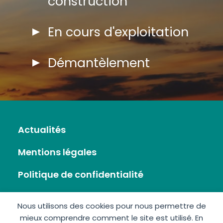
construction
En cours d'exploitation
Démantèlement
Actualités
Mentions légales
Politique de confidentialité
Flux RSS
Nous utilisons des cookies pour nous permettre de
mieux comprendre comment le site est utilisé. En
Plan du site