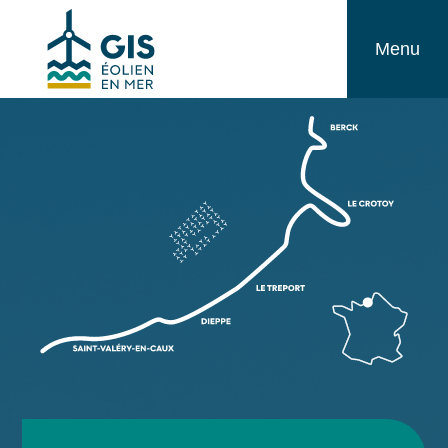
Aller
GIS
au
Menu
Éolien
contenu
en
Mer