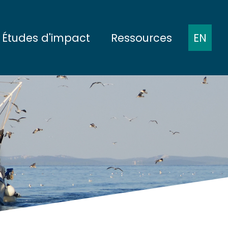
Études d'impact
Ressources
EN
ts
Présentation des protocoles
Comptes-rendus de
réunions
 fond
État de référence
Présentations à des
 pleine mer
Pendant la construction
conférences
e
En cours d'exploitation
Publications
scientifiques
Démantèlement
Rapports
conomiques
plinaires