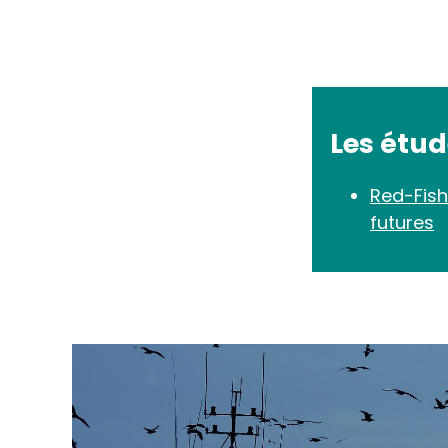
Les étu
Red-Fish
futures