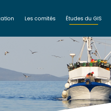
tation
Les comités
Études du GIS
ctifs
Le Comité de Pilotage
L'eau et les sédimen
tionnement
Le Conseil Scientifique
Les communautés du
enaires
Les communautés de
La mégafaune marin
L'écosystème marin
Les enjeux socio-é
Les projets interdisci