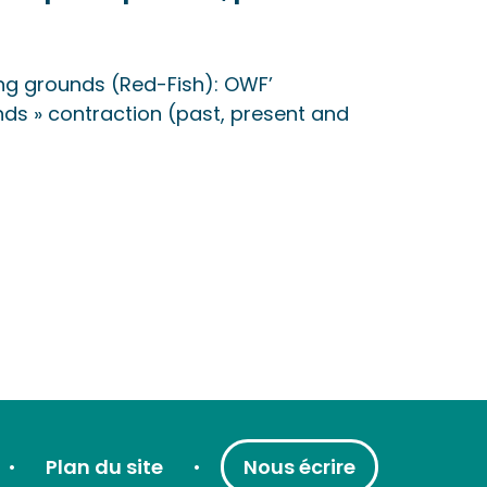
ing grounds (Red-Fish): OWF’
nds » contraction (past, present and
Plan du site
Nous écrire