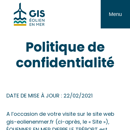
Aller
GIS
au
Menu
Éolien
contenu
en
Politique de
Mer
confidentialité
DATE DE MISE À JOUR : 22/02/2021
A l’occasion de votre visite sur le site web
gis-eolienenmer.fr (ci-après, le « Site »),
ÉOLIENNES EN MER DIEPPE LE TRÉPORT est