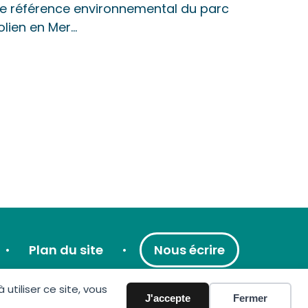
 de référence environnemental du parc
olien en Mer…
Plan du site
Nous écrire
tiliser ce site, vous
J'accepte
Fermer