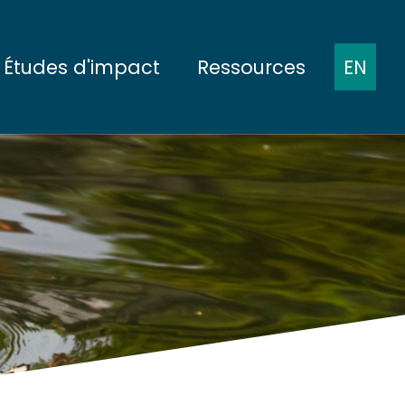
Études d'impact
Ressources
EN
ts
Présentation des protocoles
Comptes-rendus de
réunions
 fond
État de référence
Présentations à des
 pleine mer
Pendant la construction
conférences
e
En cours d'exploitation
Publications
scientifiques
Démantèlement
Rapports
conomiques
plinaires