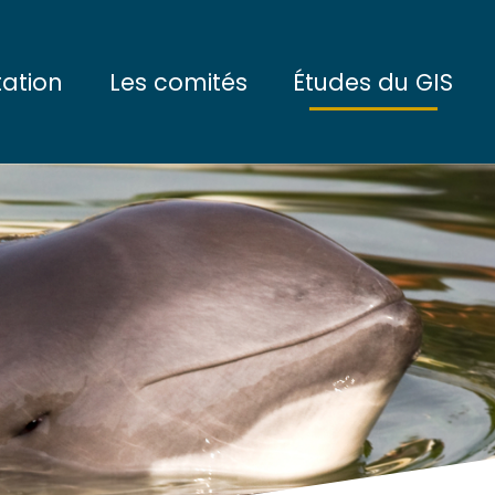
tation
Les comités
Études du GIS
ctifs
Le Comité de Pilotage
L'eau et les sédimen
tionnement
Le Conseil Scientifique
Les communautés du
enaires
Les communautés de
La mégafaune marin
L'écosystème marin
Les enjeux socio-é
Les projets interdisci