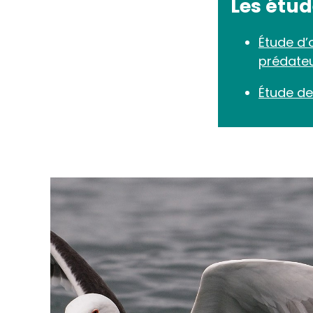
Les étu
Étude d’
prédateu
Étude de