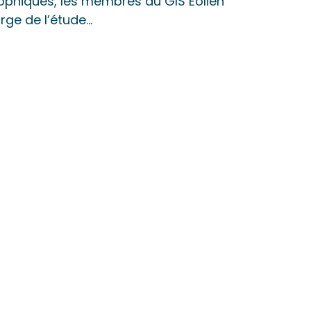
rophiques, les membres du GIS Éolien
ge de l’étude…