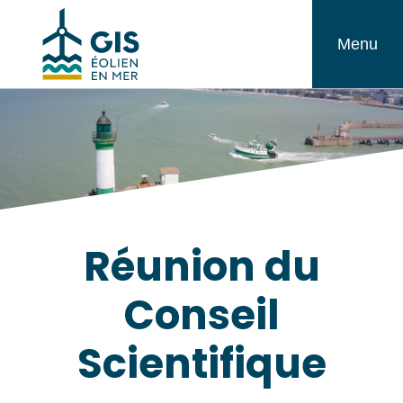
Aller
GIS
au
Menu
Éolien
contenu
en
Mer
Réunion du
Conseil
Scientifique