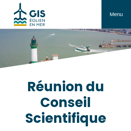
Aller
GIS
au
Menu
Éolien
contenu
en
Mer
Réunion du
Conseil
Scientifique