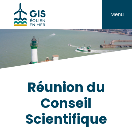
Aller
GIS
au
Menu
Éolien
contenu
en
Mer
Réunion du
Conseil
Scientifique