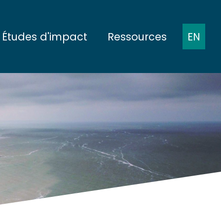
Études d'impact
Ressources
EN
ts
Présentation des protocoles
Comptes-rendus de
réunions
 fond
État de référence
Présentations à des
 pleine mer
Pendant la construction
conférences
e
En cours d'exploitation
Publications
scientifiques
Démantèlement
Rapports
conomiques
plinaires