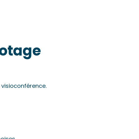
lotage
 visioconférence.
oises,