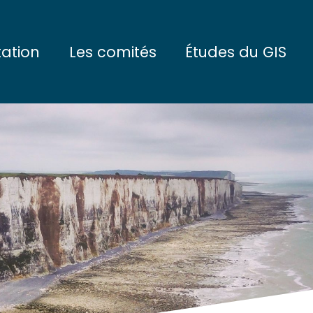
tation
Les comités
Études du GIS
ctifs
Le Comité de Pilotage
L'eau et les sédimen
tionnement
Le Conseil Scientifique
Les communautés du
enaires
Les communautés de
La mégafaune marin
L'écosystème marin
Les enjeux socio-é
Les projets interdisci