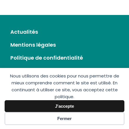
Actualités
Mentions légales
Politique de confidentialité
Flux RSS
Nous utilisons des cookies pour nous permettre de
mieux comprendre comment le site est utilisé. En
Plan du site
continuant à utiliser ce site, vous acceptez cette
politique.
Nous écrire
J'accepte
Fermer
GIS Éolien en Mer © 2026 • Réalisation :
Imagospirit