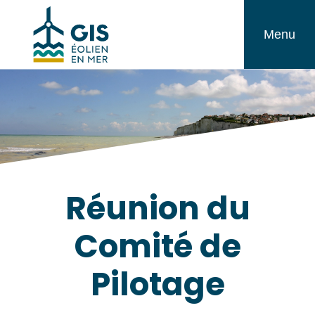
Aller
GIS
au
Menu
Éolien
contenu
en
Mer
Réunion du
Comité de
Pilotage