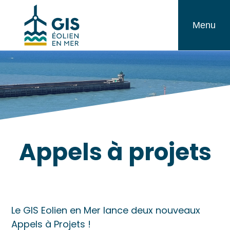
Aller
GIS
au
Menu
Éolien
contenu
en
Mer
Appels à projets
Le GIS Eolien en Mer lance deux nouveaux
Appels à Projets !