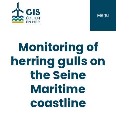
Skip
GIS
to
Éolien
Menu
content
en
Mer
Monitoring of
herring gulls on
the Seine
Maritime
coastline