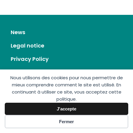
News
Legal notice
Privacy Policy
RSS Feed
Nous utilisons des cookies pour nous permettre de
mieux comprendre comment le site est utilisé. En
Site map
continuant à utiliser ce site, vous acceptez cette
politique.
Contact
J'accepte
Fermer
GIS Éolien en Mer © 2026 • Made by:
Imagospirit