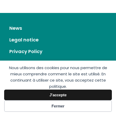
News
Legal notice
Privacy Policy
RSS Feed
Nous utilisons des cookies pour nous permettre de
mieux comprendre comment le site est utilisé. En
Site map
continuant à utiliser ce site, vous acceptez cette
politique.
Contact
J'accepte
Fermer
GIS Éolien en Mer © 2026 • Made by:
Imagospirit