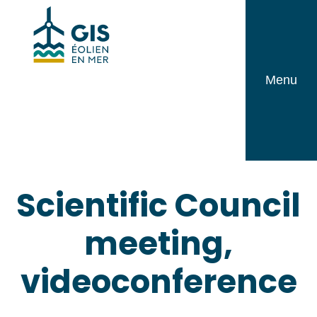
Skip
GIS
to
Éolien
content
en
Menu
Mer
Scientific Council
meeting,
videoconference