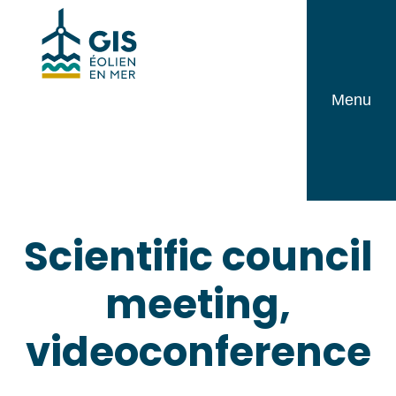
Skip
GIS
to
Éolien
content
en
Menu
Mer
Scientific council
meeting,
videoconference