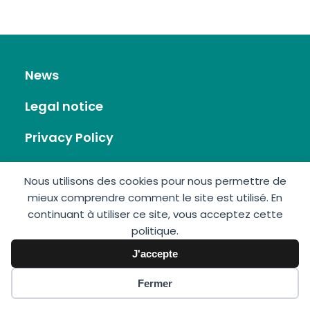
News
Legal notice
Privacy Policy
RSS Feed
Nous utilisons des cookies pour nous permettre de
mieux comprendre comment le site est utilisé. En
Site map
continuant à utiliser ce site, vous acceptez cette
politique.
Contact
J'accepte
Fermer
GIS Éolien en Mer © 2026 • Made by:
Imagospirit