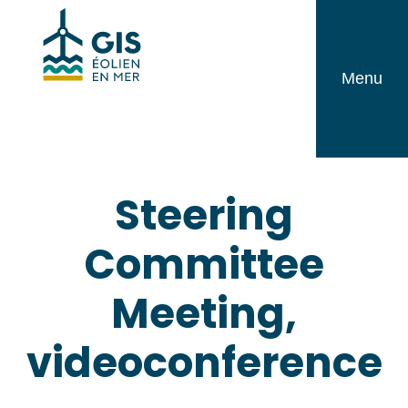
Skip
GIS
to
Éolien
content
Menu
en
Mer
Steering
Committee
Meeting,
videoconference