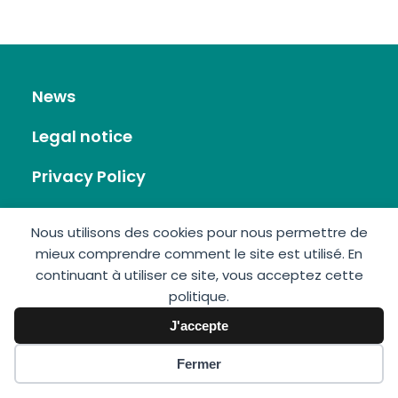
News
Legal notice
Privacy Policy
RSS Feed
Nous utilisons des cookies pour nous permettre de
mieux comprendre comment le site est utilisé. En
Site map
continuant à utiliser ce site, vous acceptez cette
politique.
Contact
J'accepte
Fermer
GIS Éolien en Mer © 2026 • Made by:
Imagospirit