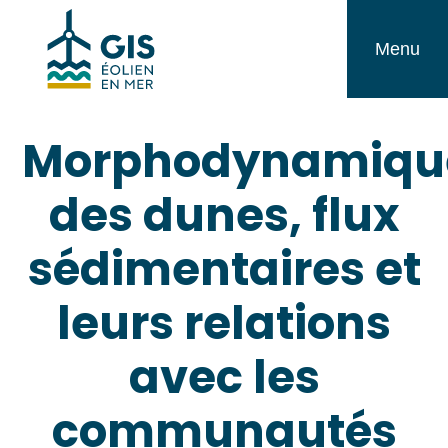
Aller
GIS
au
Menu
Éolien
contenu
en
Morphodynamiqu
Mer
des dunes, flux
sédimentaires et
leurs relations
avec les
communautés