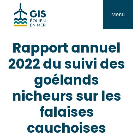
Aller
GIS
au
Menu
Éolien
contenu
en
Rapport annuel
Mer
2022 du suivi des
goélands
nicheurs sur les
falaises
cauchoises