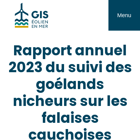
Aller
GIS
au
Menu
Éolien
contenu
en
Rapport annuel
Mer
2023 du suivi des
goélands
nicheurs sur les
falaises
cauchoises