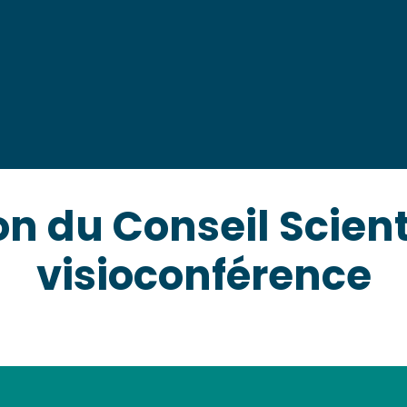
La mégafaune marin
L'écosystème marin
Les enjeux socio-é
Les projets interdisci
n du Conseil Scient
visioconférence