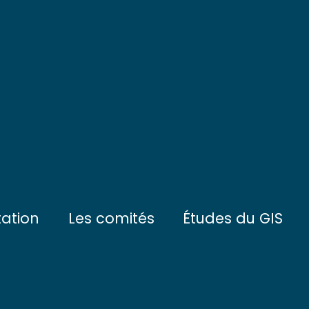
tation
Les comités
Études du GIS
ctifs
Le Comité de Pilotage
L'eau et les sédimen
tionnement
Le Conseil Scientifique
Les communautés du
enaires
Les communautés de