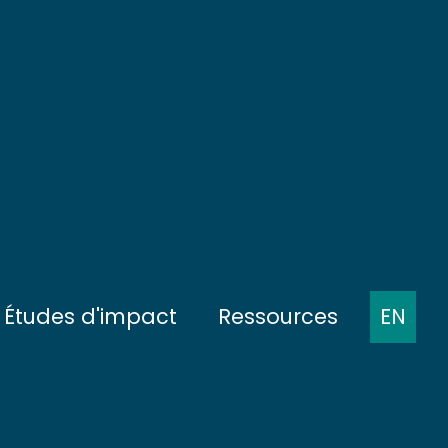
Études d'impact
Ressources
EN
ts
Présentation des protocoles
Comptes-rendus de
réunions
 fond
État de référence
Présentations à des
 pleine mer
Pendant la construction