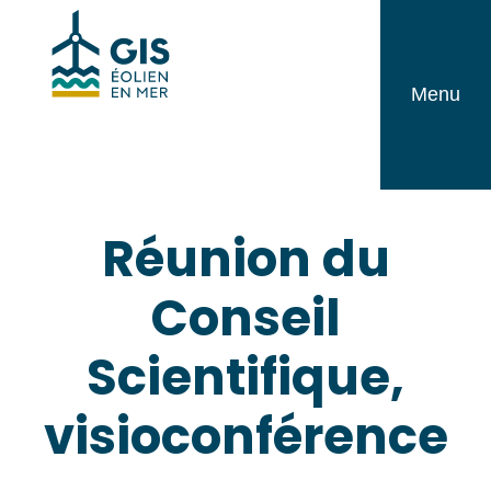
Aller
GIS
au
Éolien
contenu
Menu
en
Mer
Réunion du
Conseil
Scientifique,
visioconférence