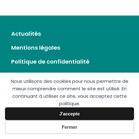
Actualités
Mentions légales
Politique de confidentialité
Flux RSS
Nous utilisons des cookies pour nous permettre de
mieux comprendre comment le site est utilisé. En
Plan du site
continuant à utiliser ce site, vous acceptez cette
politique.
Nous écrire
J'accepte
Fermer
GIS Éolien en Mer © 2026 • Réalisation :
Imagospirit