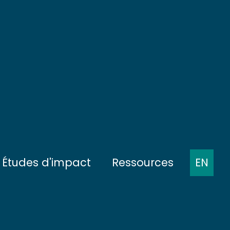
Études d'impact
Ressources
EN
ts
Présentation des protocoles
Comptes-rendus de
réunions
 fond
État de référence
Présentations à des
 pleine mer
Pendant la construction