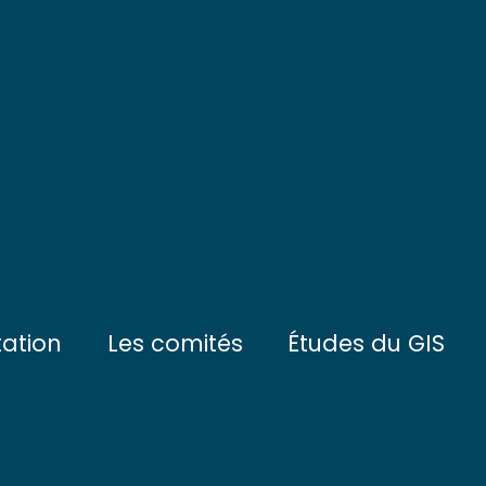
tation
Les comités
Études du GIS
ctifs
Le Comité de Pilotage
L'eau et les sédimen
tionnement
Le Conseil Scientifique
Les communautés du
enaires
Les communautés de