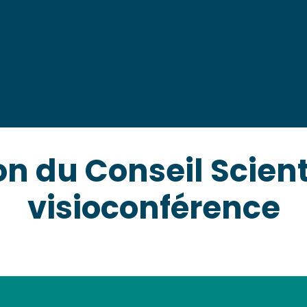
La mégafaune marin
L'écosystème marin
Les enjeux socio-é
Les projets interdisci
n du Conseil Scient
visioconférence