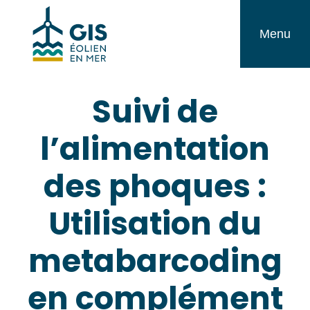
Aller
GIS
au
Menu
Éolien
contenu
en
Suivi de
Mer
l’alimentation
des phoques :
Utilisation du
metabarcoding
en complément