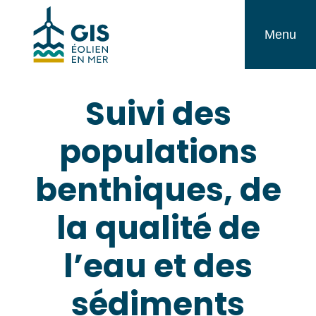
Aller
GIS
au
Menu
Éolien
contenu
en
Suivi des
Mer
populations
benthiques, de
la qualité de
l’eau et des
sédiments