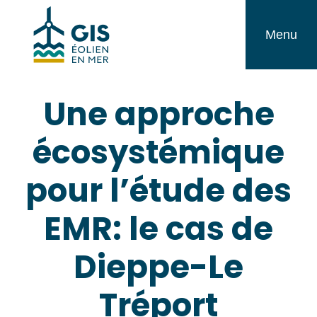
Aller
GIS
au
Menu
Éolien
contenu
en
Une approche
Mer
écosystémique
pour l’étude des
EMR: le cas de
Dieppe-Le
Tréport