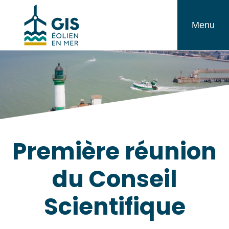
Aller
GIS
au
Menu
Éolien
contenu
en
Mer
Première réunion
du Conseil
Scientifique