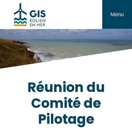
Aller
GIS
au
Menu
Éolien
contenu
en
Mer
Réunion du
Comité de
Pilotage